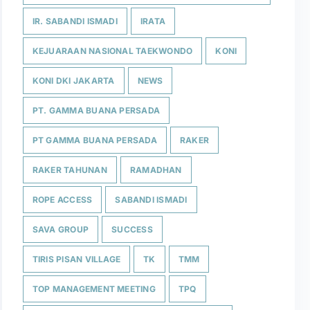
IR. SABANDI ISMADI
IRATA
KEJUARAAN NASIONAL TAEKWONDO
KONI
KONI DKI JAKARTA
NEWS
PT. GAMMA BUANA PERSADA
PT GAMMA BUANA PERSADA
RAKER
RAKER TAHUNAN
RAMADHAN
ROPE ACCESS
SABANDI ISMADI
SAVA GROUP
SUCCESS
TIRIS PISAN VILLAGE
TK
TMM
TOP MANAGEMENT MEETING
TPQ