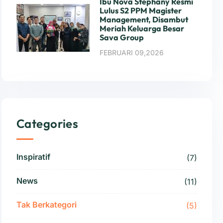
Ibu Nova Stephany Resmi
Lulus S2 PPM Magister
Management, Disambut
Meriah Keluarga Besar
Sava Group
FEBRUARI 09,2026
Categories
Inspiratif
(7)
News
(11)
Tak Berkategori
(5)