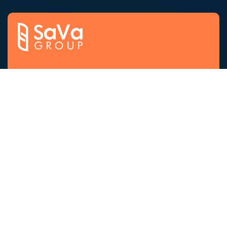
Menjadi perusahaan terbaik yang berskala
internasional di bidang inspeksi, repair,
maintenance dan produk / jasa lainnya.
Menu
Home
About Us
Corporate