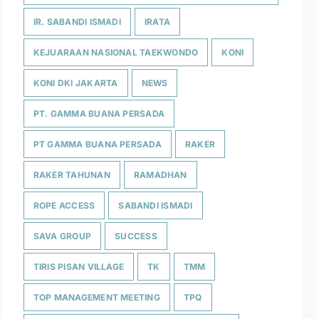
IR. SABANDI ISMADI
IRATA
KEJUARAAN NASIONAL TAEKWONDO
KONI
KONI DKI JAKARTA
NEWS
PT. GAMMA BUANA PERSADA
PT GAMMA BUANA PERSADA
RAKER
RAKER TAHUNAN
RAMADHAN
ROPE ACCESS
SABANDI ISMADI
SAVA GROUP
SUCCESS
TIRIS PISAN VILLAGE
TK
TMM
TOP MANAGEMENT MEETING
TPQ