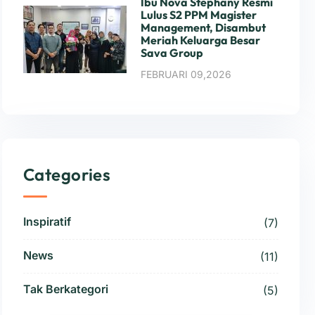
Ibu Nova Stephany Resmi
Lulus S2 PPM Magister
Management, Disambut
Meriah Keluarga Besar
Sava Group
FEBRUARI 09,2026
Categories
Inspiratif
(7)
News
(11)
Tak Berkategori
(5)